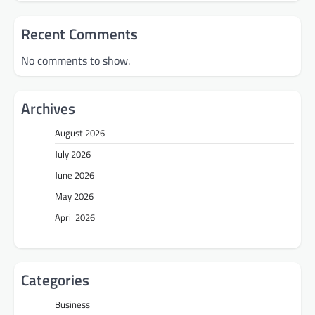
Recent Comments
No comments to show.
Archives
August 2026
July 2026
June 2026
May 2026
April 2026
Categories
Business