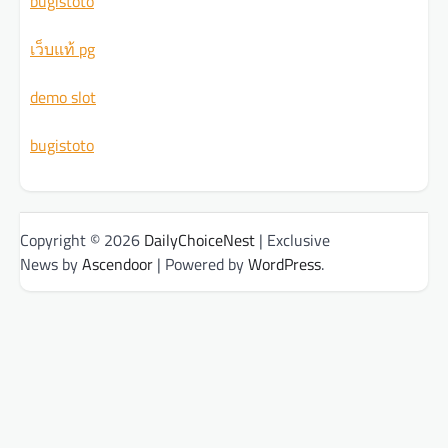
bugistoto
เว็บแท้ pg
demo slot
bugistoto
Copyright © 2026
DailyChoiceNest
| Exclusive
News by
Ascendoor
| Powered by
WordPress
.