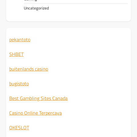
Uncategorized
pekantoto
SHBET
buitenlands casino
bugistoto
Best Gambling Sites Canada
Casino Online Terpercaya
OKESLOT