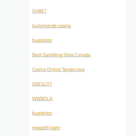
SHBET
buitenlands casino
bugistoto
Best Gambling Sites Canada
Casino Online Terpercaya
OKESLOT
WWBOLA
bugistoto
mega99 login