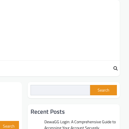
Search
Recent Posts
DewaGG Login: A Comprehensive Guide to
Accessing Your Account Securely